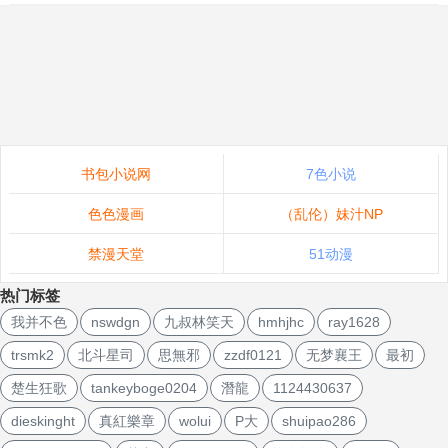
书包小说网
7色小说
色色漫画
（乱伦）妹汁NP
禁漫天堂
51动漫
热门标签
我并不色
nswdgn
九叔林笑天
hmhjhc
ray1628
trsmk2
北斗星司
思無邪
zzdf0121
无梦襄王
最初
楚生狂歌
tankeyboge0204
潛龍
1124430637
dieskinght
真紅樂章
wolui
P大
shuipao286