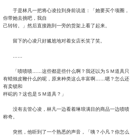
于是林凡一把将心凌拉到身前说道：「她要买个项圈，
你带她去挑吧，我自
己转转。」然后直接跑到一旁的货架上看了起来。
留下的心凌只好尴尬地对着女店长笑了笑。
……
「啧啧啧……这些都是些什么啊？我还以为ＳＭ道具只
有蜡烛皮鞭什么的呢，原来种类这么丰富啊……嗯？怎么还
有卖锁和
秤砣的？这也是ＳＭ道具？」
没有去管心凌，林凡一边看着琳琅满目的商品一边啧啧
称奇。
突然，他听到了一个熟悉的声音，「咦？小凡？你怎么