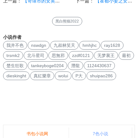
上一篇：
【哥谭市的女英雄们】（1-2蝙蝠女侠起源）
下一篇：
【霍都小妾之女侠黄蓉传】（第二章 母女名花同为妾，同床共枕侍一夫）（恶堕）
黑白熊猫2022
小说作者
我并不色
nswdgn
九叔林笑天
hmhjhc
ray1628
trsmk2
北斗星司
思無邪
zzdf0121
无梦襄王
最初
楚生狂歌
tankeyboge0204
潛龍
1124430637
dieskinght
真紅樂章
wolui
P大
shuipao286
书包小说网
7色小说