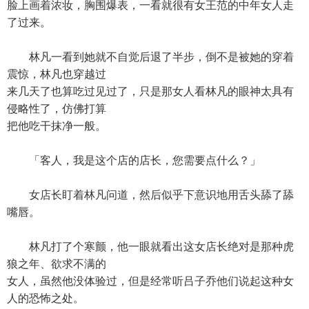
脸上画着浓妆，胸围爆表，一看就很有女王范的中年女人走
了过来。
林凡一看到她就不自觉后退了半步，倒不是被她的穿着
震惊，林凡也穿越过
来几天了也算吃过见过了，只是那女人看林凡的眼神太具有
侵略性了，仿佛打算
把他吃干抹净一般。
「客人，我是这个店的店长，您需要点什么？」
女店长盯着林凡问道，然后似乎下意识地用舌头舔了舔
嘴唇。
林凡打了个寒颤，他一眼就看出这女店长绝对是那种虎
狼之年、欲求不满的
女人，虽然他没体验过，但是经常听吕子乔他们说起这种女
人的恐怖之处。