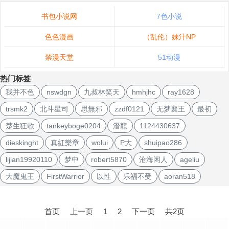
书包小说网
7色小说
色色漫画
（乱伦）妹汁NP
禁漫天堂
51动漫
热门标签
我并不色
nswdgn
九叔林笑天
hmhjhc
ray1628
trsmk2
北斗星司
思無邪
zzdf0121
无梦襄王
最初
楚生狂歌
tankeyboge0204
潛龍
1124430637
dieskinght
真紅樂章
wolui
P大
shuipao286
lijian19920110
梦中
robert5870
沧海闲人
ageliu
大魔鬼王
FirstWarrior
以性
乐福不受
aoran518
文
章
首页
上一页
1
2
下一页
共2页
导