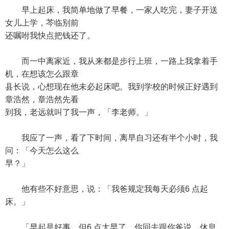
早上起床，我简单地做了早餐，一家人吃完，妻子开送
女儿上学，芩临别前
还嘱咐我快点把钱还了。
而一中离家近，我从来都是步行上班，一路上我拿着手
机，在想该怎么跟章
县长说，心想现在他未必起床吧。我到学校的时候正好遇到
章浩然，章浩然先看
到我，老远就叫了我一声，「李老师。」
我应了一声，看了下时间，离早自习还有半个小时，我
问：「今天怎么这么
早？」
他有些不好意思，说：「我爸规定我每天必须6 点起
床。」
「早起是好事，但6 点太早了，你回去跟你爸说，休息