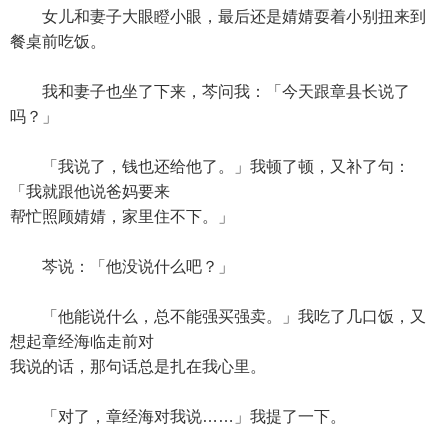
女儿和妻子大眼瞪小眼，最后还是婧婧耍着小别扭来到
餐桌前吃饭。
我和妻子也坐了下来，芩问我：「今天跟章县长说了
吗？」
「我说了，钱也还给他了。」我顿了顿，又补了句：
「我就跟他说爸妈要来
帮忙照顾婧婧，家里住不下。」
芩说：「他没说什么吧？」
「他能说什么，总不能强买强卖。」我吃了几口饭，又
想起章经海临走前对
我说的话，那句话总是扎在我心里。
「对了，章经海对我说……」我提了一下。