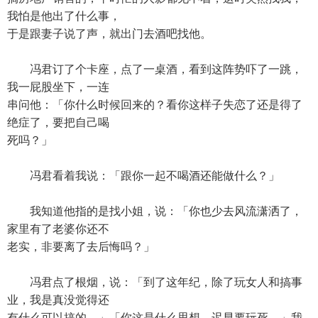
我怕是他出了什么事，
于是跟妻子说了声，就出门去酒吧找他。
冯君订了个卡座，点了一桌酒，看到这阵势吓了一跳，
我一屁股坐下，一连
串问他：「你什么时候回来的？看你这样子失恋了还是得了
绝症了，要把自己喝
死吗？」
冯君看着我说：「跟你一起不喝酒还能做什么？」
我知道他指的是找小姐，说：「你也少去风流潇洒了，
家里有了老婆你还不
老实，非要离了去后悔吗？」
冯君点了根烟，说：「到了这年纪，除了玩女人和搞事
业，我是真没觉得还
有什么可以搞的。」「你这是什么思想，迟早要玩死。」我