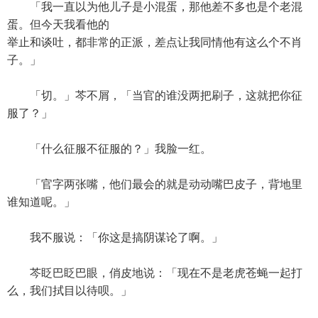
「我一直以为他儿子是小混蛋，那他差不多也是个老混
蛋。但今天我看他的
举止和谈吐，都非常的正派，差点让我同情他有这么个不肖
子。」
「切。」芩不屑，「当官的谁没两把刷子，这就把你征
服了？」
「什么征服不征服的？」我脸一红。
「官字两张嘴，他们最会的就是动动嘴巴皮子，背地里
谁知道呢。」
我不服说：「你这是搞阴谋论了啊。」
芩眨巴眨巴眼，俏皮地说：「现在不是老虎苍蝇一起打
么，我们拭目以待呗。」