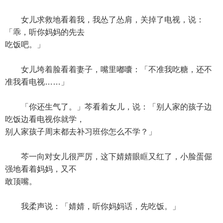
女儿求救地看着我，我怂了怂肩，关掉了电视，说：
「乖，听你妈妈的先去
吃饭吧。」
女儿垮着脸看着妻子，嘴里嘟囔：「不准我吃糖，还不
准我看电视……」
「你还生气了。」芩看着女儿，说：「别人家的孩子边
吃饭边看电视你就学，
别人家孩子周末都去补习班你怎么不学？」
芩一向对女儿很严厉，这下婧婧眼眶又红了，小脸蛋倔
强地看着妈妈，又不
敢顶嘴。
我柔声说：「婧婧，听你妈妈话，先吃饭。」