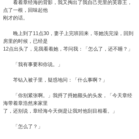
看着章经海的背影，我又掏出了我自己兜里的芙蓉王，
点了一根，回味起他
刚才的话。
晚上到了11点30，妻子上完班回来，等她洗完澡，回到
房里的时候，已经是
12点出头了，见我看着她，芩问我：「怎么了，还不睡？」
「我有事要和你说。」
芩钻入被子里，疑惑地问：「什么事啊？」
「你别紧张啊。」我捋了捋她额头的头发，「今天章经
海带着章浩然来家里
了，还别说，章经海今天倒是让我对他刮目相看。」
「怎么了？」