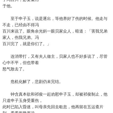
于他。
至于申子玉，说是逐出，等他养好了伤的时候。他走与
不走，已经由不得冯
百川来说了。眼角余光斜一眼贝家众人，暗道：「害我兄弟
家人，伤我兄弟。冯
百川完了，就是你们了。」
连消带打，又有夫人做主，贝家人也不好多说了，尽管
心中不平，但也带着
怒气散去了。
危机化解了，悲剧仍未完结。
钟含真本欲和祁俊一起劝慰申子玉，却被祁俊制止，他
只道申子玉身受重伤，
此时已陷入昏迷，叫母亲先回去歇息，他再留在五运斋片