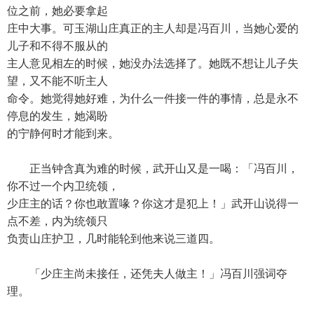
位之前，她必要拿起
庄中大事。可玉湖山庄真正的主人却是冯百川，当她心爱的
儿子和不得不服从的
主人意见相左的时候，她没办法选择了。她既不想让儿子失
望，又不能不听主人
命令。她觉得她好难，为什么一件接一件的事情，总是永不
停息的发生，她渴盼
的宁静何时才能到来。
正当钟含真为难的时候，武开山又是一喝：「冯百川，
你不过一个内卫统领，
少庄主的话？你也敢置喙？你这才是犯上！」武开山说得一
点不差，内为统领只
负责山庄护卫，几时能轮到他来说三道四。
「少庄主尚未接任，还凭夫人做主！」冯百川强词夺
理。