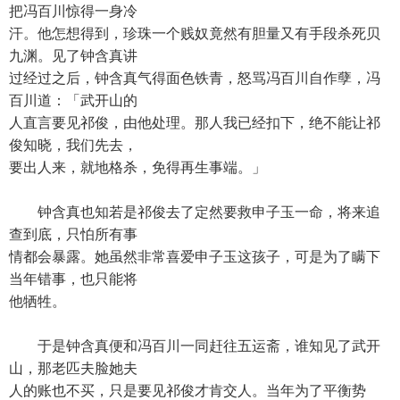
把冯百川惊得一身冷
汗。他怎想得到，珍珠一个贱奴竟然有胆量又有手段杀死贝
九渊。见了钟含真讲
过经过之后，钟含真气得面色铁青，怒骂冯百川自作孽，冯
百川道：「武开山的
人直言要见祁俊，由他处理。那人我已经扣下，绝不能让祁
俊知晓，我们先去，
要出人来，就地格杀，免得再生事端。」
钟含真也知若是祁俊去了定然要救申子玉一命，将来追
查到底，只怕所有事
情都会暴露。她虽然非常喜爱申子玉这孩子，可是为了瞒下
当年错事，也只能将
他牺牲。
于是钟含真便和冯百川一同赶往五运斋，谁知见了武开
山，那老匹夫脸她夫
人的账也不买，只是要见祁俊才肯交人。当年为了平衡势