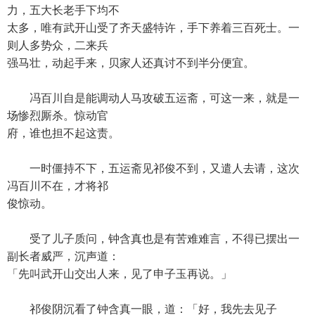
力，五大长老手下均不
太多，唯有武开山受了齐天盛特许，手下养着三百死士。一
则人多势众，二来兵
强马壮，动起手来，贝家人还真讨不到半分便宜。
冯百川自是能调动人马攻破五运斋，可这一来，就是一
场惨烈厮杀。惊动官
府，谁也担不起这责。
一时僵持不下，五运斋见祁俊不到，又遣人去请，这次
冯百川不在，才将祁
俊惊动。
受了儿子质问，钟含真也是有苦难难言，不得已摆出一
副长者威严，沉声道：
「先叫武开山交出人来，见了申子玉再说。」
祁俊阴沉看了钟含真一眼，道：「好，我先去见子