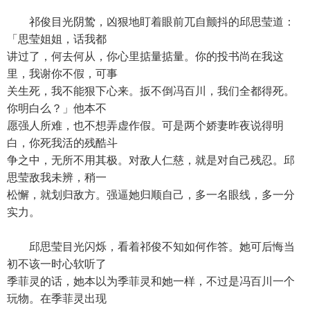
祁俊目光阴鸷，凶狠地盯着眼前兀自颤抖的邱思莹道：
「思莹姐姐，话我都
讲过了，何去何从，你心里掂量掂量。你的投书尚在我这
里，我谢你不假，可事
关生死，我不能狠下心来。扳不倒冯百川，我们全都得死。
你明白么？」他本不
愿强人所难，也不想弄虚作假。可是两个娇妻昨夜说得明
白，你死我活的残酷斗
争之中，无所不用其极。对敌人仁慈，就是对自己残忍。邱
思莹敌我未辨，稍一
松懈，就划归敌方。强逼她归顺自己，多一名眼线，多一分
实力。
邱思莹目光闪烁，看着祁俊不知如何作答。她可后悔当
初不该一时心软听了
季菲灵的话，她本以为季菲灵和她一样，不过是冯百川一个
玩物。在季菲灵出现