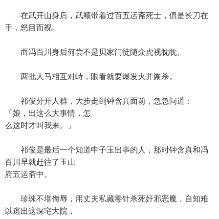
在武开山身后，武顺带着过百五运斋死士，俱是长刀在
手，怒目而视。
而冯百川身后何尝不是贝家门徒随众虎视眈眈。
两批人马相互对峙，眼看就要爆发火并厮杀。
祁俊分开人群，大步走到钟含真面前，急急问道：
「娘，出这么大事情，怎
么这时才叫我来。」
祁俊是最后一个知道申子玉出事的人，那时钟含真和冯
百川早就赶往了玉山
府五运斋中。
珍珠不堪侮辱，用丈夫私藏毒针杀死奸邪恶魔，自知难
以逃出这深宅大院，