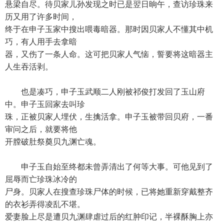
悬梁自尽。待贝家儿孙发现之时已是翌日晌午，查访珍珠来
历又用了许多时间，
终于在申子玉家中搜出喂毒暗器。那时因贝家人不懂其中机
巧，有人用手去拿暗
器，又伤了一条人命。这可把贝家人气恼，誓要将这暗器主
人生吞活剥。
也是凑巧，申子玉武顺二人刚被祁俊打发回了玉山府
中。申子玉回家去叫珍
珠，正被贝家人埋伏，生擒活拿。申子玉被带回贝府，一番
审问之后，就要将他
开膛破肚祭奠贝九渊亡魂。
申子玉自始至终都未曾弄清出了何等大事。可他见到了
屈辱而亡珍珠冰冷的
尸身。贝家人在搜查珍珠尸体的时候，已将她重新穿戴整齐
的衣衫弄得凌乱不堪。
爱妻脸上尽是遭贝九渊肆虐过后的红肿印记，半裸酥胸上亦