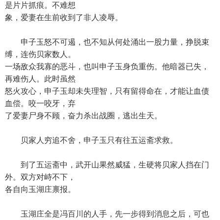
是片片抓痕。不难想
象，爱妻在生前收到了非人凌辱。
申子玉怒不可遏，也不知从何处涌出一股力量，挣脱束
缚，连伤贝家数人。
一场敌众我寡的恶斗，也叫申子玉身负重伤。他暗器已失，
再难伤人。此时虽然
怒火攻心，申子玉却未失理智，只有留得命在，才能让血债
血偿。咬一咬牙，弃
了爱妻尸身不顾，奋力杀出战圈，逃出生天。
贝家人穷追不舍，申子玉只有往五运斋求救。
到了五运斋中，武开山果然威猛，生硬将贝家人挡在门
外。双方对峙不下，
各自向玉湖庄禀报。
玉湖庄全是冯百川的人手，先一步得到消息之后，可也