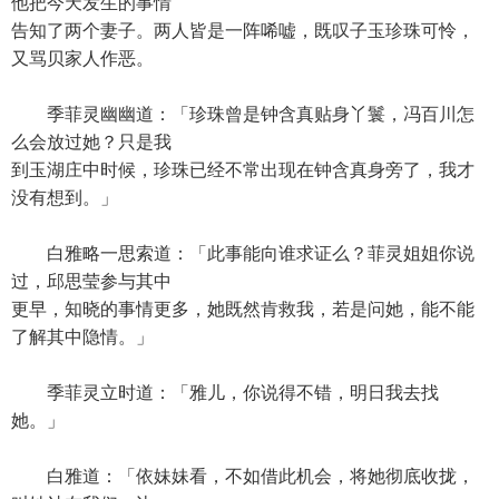
他把今天发生的事情
告知了两个妻子。两人皆是一阵唏嘘，既叹子玉珍珠可怜，
又骂贝家人作恶。
季菲灵幽幽道：「珍珠曾是钟含真贴身丫鬟，冯百川怎
么会放过她？只是我
到玉湖庄中时候，珍珠已经不常出现在钟含真身旁了，我才
没有想到。」
白雅略一思索道：「此事能向谁求证么？菲灵姐姐你说
过，邱思莹参与其中
更早，知晓的事情更多，她既然肯救我，若是问她，能不能
了解其中隐情。」
季菲灵立时道：「雅儿，你说得不错，明日我去找
她。」
白雅道：「依妹妹看，不如借此机会，将她彻底收拢，