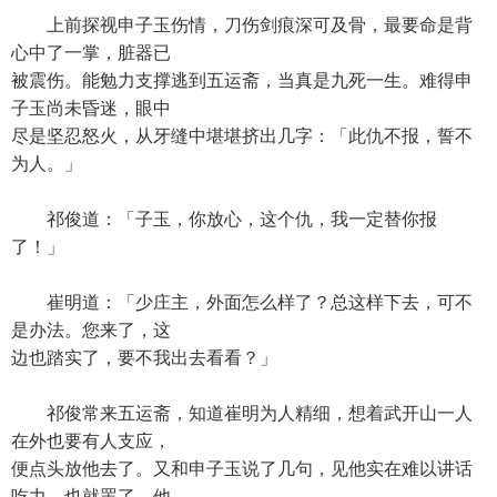
上前探视申子玉伤情，刀伤剑痕深可及骨，最要命是背
心中了一掌，脏器已
被震伤。能勉力支撑逃到五运斋，当真是九死一生。难得申
子玉尚未昏迷，眼中
尽是坚忍怒火，从牙缝中堪堪挤出几字：「此仇不报，誓不
为人。」
祁俊道：「子玉，你放心，这个仇，我一定替你报
了！」
崔明道：「少庄主，外面怎么样了？总这样下去，可不
是办法。您来了，这
边也踏实了，要不我出去看看？」
祁俊常来五运斋，知道崔明为人精细，想着武开山一人
在外也要有人支应，
便点头放他去了。又和申子玉说了几句，见他实在难以讲话
吃力，也就罢了。他