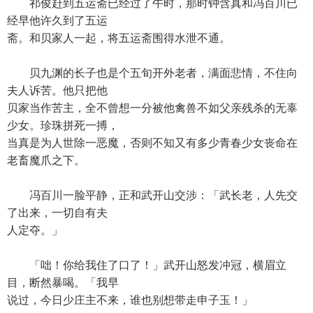
祁俊赶到五运斋已经过了午时，那时钟含真和冯百川已
经早他许久到了五运
斋。和贝家人一起，将五运斋围得水泄不通。
贝九渊的长子也是个五旬开外老者，满面悲情，不住向
夫人诉苦。他只把他
贝家当作苦主，全不曾想一分被他禽兽不如父亲残杀的无辜
少女。珍珠拼死一搏，
当真是为人世除一恶魔，否则不知又有多少青春少女丧命在
老畜魔爪之下。
冯百川一脸平静，正和武开山交涉：「武长老，人先交
了出来，一切自有夫
人定夺。」
「咄！你给我住了口了！」武开山怒发冲冠，横眉立
目，断然暴喝。「我早
说过，今日少庄主不来，谁也别想带走申子玉！」