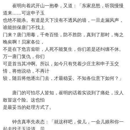
崔明向着武开山一抱拳，又道：「东家息怒，听我慢慢
道来……可这申子玉
也绝不能杀。有道是天下没有不透风的墙，一旦走漏风声，
谁能担保唐门不找上
门来？唐门用毒，千奇百怪，防不胜防，真到了那时，悔之
晚矣啊！贝家各位，
不是在下危言耸听，人死不能复生，你们若是还纠缠不休。
万一唐门复仇，你们
可是首当其冲啊。所以，如今只有凭着少庄主和申子玉交
情，将他说动，不再计
较，随后将他逐出门去，才最稳妥。不知各位意下如何？」
唐门的可怕尽人皆知，崔明的话着实说到了痛处，没人
敢冒这个险。这也怕
是最妥当的处理方式了。
钟含真率先表态：「就这样吧，俊儿，一会儿娘和你一
起去找子玉说清。贝