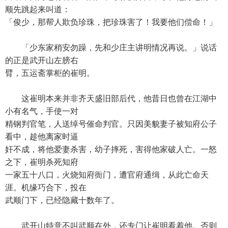
顺先跳起来叫道：
「俊少，那帮人欺负珍珠，把珍珠害了！我要他们偿命！」
「少东家稍安勿躁，先和少庄主讲明情况再说。」说话
的正是武开山左膀右
臂，五运斋掌柜的崔明。
这崔明本来并非齐天盛旧部后代，他昔日也曾在江湖中
小有名气，手使一对
精钢判官笔，人送绰号催命判官。只因美貌妻子被知府公子
看中，趁他离家时逼
奸不成，将他爱妻杀害，幼子摔死，害得他家破人亡。一怒
之下，崔明杀死知府
一家五十八口，火烧知府衙门，遭官府通缉，从此亡命天
涯。机缘巧合下，投在
武顺门下，已经隐藏十数年了。
武开山特意不叫武顺在外，还专门让崔明看着他。否则