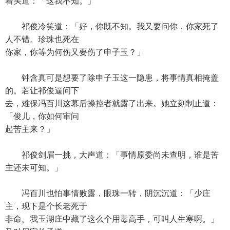
着头道：「这我不知。」
祁俊冷笑道：「好，你既不知。我又要问你，你家死了
人不错。珍珠也死在
你家，你等为何伤又要伤了申子玉？」
钟含真可是想要了除申子玉这一隐患，将事情真相掩盖
的。若让祁俊逼问下
去，难保冯百川这幕后操控者就露了出来。她立刻制止道：
「俊儿，你如何审问
起苦主来？」
祁俊剑眉一挑，大声道：「事情原委尚未查明，谁是苦
主还未可知。」
冯百川也怕事情败露，眼珠一转，阴沉沉道：「少庄
主，现下是个长老死于
非命。我玉湖庄中藏了这么个用毒高手，可叫人生寒啊。」