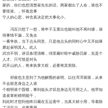
家的，你们也想清楚崔先生的话。两家都出了人命，谁也不
要怪谁。」怀着息事
宁人的心思，钟含真决定把大事化小。
冯百川想了一想，将申子玉逐出也能叫他不再纠缠，保
得事情不漏，又免去
一番争执，当下点头同意。只是他点头的同时心中又开始琢
磨起崔明其人。此人
武功不弱，讲话条理清晰，绵里藏针暗中威胁贝家，实是个
人才。只可惜是对头
武开山的人，将来执掌大权，必要将其剪除。
祁俊也主意到了为他解围的崔明。以往浑浑噩噩，从来
不会留意身边之人谁
个精明谁个昏聩，事到临头才叹息身边无可用之人。他早知
道崔掌柜精明能干，
到此时才想到他终日藏在五运斋中，当真大材小用，等着除
了冯百川，必要重用