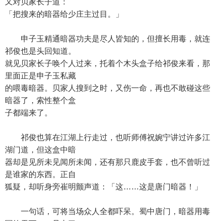
又对贝家长子道：
「把搜来的暗器给少庄主过目。」
申子玉精通暗器功夫是尽人皆知的，但擅长用毒，就连
祁俊也是头回知道。
就见贝家长子唤个人过来，托着个木头盒子给祁俊来看，那
里面正是申子玉私藏
的喂毒暗器。贝家人搜到之时，又伤一命，再也不敢碰这些
暗器了，索性整个盒
子都端来了。
祁俊也算在江湖上行走过，也听师傅祝婉宁讲过许多江
湖门道，但这盒中暗
器却是见所未见闻所未闻，还有那只鹿皮手套，也不曾听过
是谁家的东西。正自
狐疑，却听身旁崔明颤声道：「这……这是唐门暗器！」
一句话，可将当场众人全都吓呆。蜀中唐门，暗器用毒