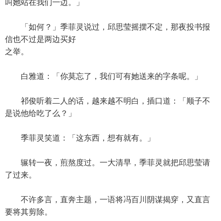
叫她站在我们一边。」
「如何？」季菲灵说过，邱思莹摇摆不定，那夜投书报
信也不过是两边买好
之举。
白雅道：「你莫忘了，我们可有她送来的字条呢。」
祁俊听着二人的话，越来越不明白，插口道：「顺子不
是说他给吃了么？」
季菲灵笑道：「这东西，想有就有。」
辗转一夜，煎熬度过。一大清早，季菲灵就把邱思莹请
了过来。
不许多言，直奔主题，一语将冯百川阴谋揭穿，又直言
要将其剪除。