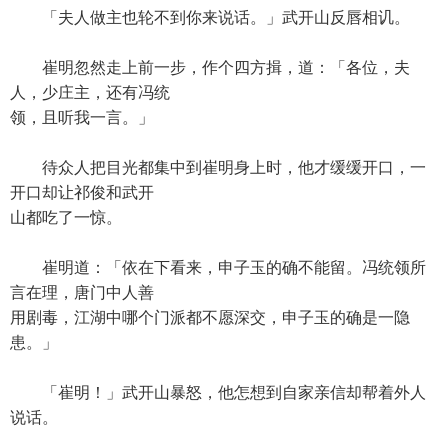
「夫人做主也轮不到你来说话。」武开山反唇相讥。
崔明忽然走上前一步，作个四方揖，道：「各位，夫
人，少庄主，还有冯统
领，且听我一言。」
待众人把目光都集中到崔明身上时，他才缓缓开口，一
开口却让祁俊和武开
山都吃了一惊。
崔明道：「依在下看来，申子玉的确不能留。冯统领所
言在理，唐门中人善
用剧毒，江湖中哪个门派都不愿深交，申子玉的确是一隐
患。」
「崔明！」武开山暴怒，他怎想到自家亲信却帮着外人
说话。