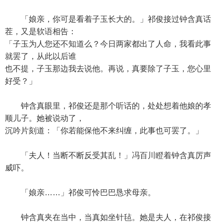
「娘亲，你可是看着子玉长大的。」祁俊接过钟含真话
茬，又是软语相告：
「子玉为人您还不知道么？今日两家都出了人命，我看此事
就罢了，从此以后谁
也不提，子玉那边我去说他。再说，真要除了子玉，您心里
好受？」
钟含真眼里，祁俊还是那个听话的，处处想着他娘的孝
顺儿子。她被说动了，
沉吟片刻道：「你若能保他不来纠缠，此事也可罢了。」
「夫人！当断不断反受其乱！」冯百川瞪着钟含真厉声
威吓。
「娘亲……」祁俊可怜巴巴恳求母亲。
钟含真夹在当中，当真如坐针毡。她是夫人，在祁俊接