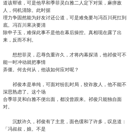
道该帮谁，可是他早和季菲灵白雅二人定下对策，麻痹敌
人，伺机清除。此时据
理力争固然能为好友讨还公道，可是难免要与冯百川死扛到
底。冯百川果决要清
除申子玉，难保此事不是他在幕后操控。真相现在露了出
来，反而不利。
想想菲灵，忍辱负重许久，才将内幕探清，他祁俊可不
能一时冲动就把事情
弄僵。何去何从，他该如何应对呢？
祁俊本是单纯，可面对纷乱时局，狡诈敌人，他不能不
深思熟虑了。这个场
合季菲灵和白雅不便出面，都没曾跟来。祁俊只能独自面
对。
沉默许久，祁俊有了主意，面色缓和了许多，叹息道：
「冯叔叔，娘。不是