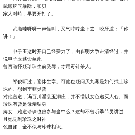
武顺脾气暴躁，和贝
家人对峙，早要开打了。
武顺哇呀呀一声怪叫，又气哼哼坐下去，咬牙道：「你
讲！」
申子玉这时开口已经费力了，由崔明大致讲清经过，并
说申子玉逃命至此，
曾言道怀疑珍珠生前受辱，才用毒针杀人。
祁俊听过，遍体生寒。可他也疑问贝九渊是如何找上珍
珠的。想到季菲灵曾
对他言道，冯百川淫乱玉湖庄，并不惜以女色邀买人心。而
珍珠有曾是母亲贴身
婢女，难道珍珠也曾参与当中么？这却不曾听季菲灵讲过，
且她见到珍珠之时神
色自如，全不似与珍珠相识。