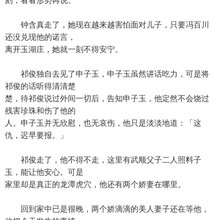
刻，看看形势再说。
钟含真走了，她现在越来越害怕面对儿子，只要冯百川
还没兑现他的诺言，
离开玉湖庄，她就一刻不得安宁。
祁俊独自去见了申子玉，申子玉虽然讲话吃力，可是将
祁俊的话听得清清楚
楚，待祁俊说过外间一切后，告知申子玉，他定然不会饶过
残害珍珠和伤了他的
人。申子玉并无欣慰，也无哀伤，他只是淡淡地道：「这
仇，迟早要报。」
祁俊走了，他不得不走，这里有武顺父子二人照料子
玉，能让他安心。可是
家里却是真正的龙潭虎穴，他还有两个娇妻在哪里。
回到家中已是很晚，两个娇滴滴的美人妻子还在等他，