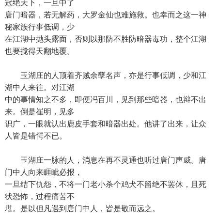
冠绝天下，一旦中了
唐门暗器，若无解药，大罗金仙也难施救。也幸而之这一神
秘家族行事低调，少
在江湖中抛头露面，否则以那防不胜防暗器毒功，整个江湖
也要搅得天翻地覆。
玉湖庄的人顶着齐贼余孽名声，亦是行事低调，少和江
湖中人来往。对江湖
中的事情知之不多，即便冯百川，见到那些暗器，也辩不出
来。倒是崔明，见多
识广，一眼就认出鹿皮手套和暗器出处。他讲了出来，让众
人皆是错愕不已。
玉湖庄一脉的人，消息在再不灵通也听过唐门声威。唐
门中人向来睚眦必报，
一旦结下仇怨，不将一门老小杀个鸡犬不留绝不罢休，且死
状恐怖，过程痛苦不
堪。是以但凡遇到唐门中人，皆是敬而远之。