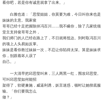
看你吧，若是你有诚意就拿了出来。」
白雅也道：「思莹姐姐，你莫要为难，今日叫你来也是
妹妹的主意。我家俊
哥哥已经十足把握除掉冯百川……我不瞒你，除了几家统领
堂主支持俊哥哥之外，
我们师门的人已经在路上了，不日就将抵达。到时取冯百川
的项上人头易如反掌。
妹妹是看你救过妹妹一次，不忍让你陷得太深。算是妹妹求
你，别跟着坏人误了
自己。」
一大清早把邱思莹叫来，三人两黑一红，围攻邱思莹。
可叫邱思莹如何能招
架得了，软硬兼施，威逼利诱，妖言迷惑，顿时让她彻底服
输。「你们要我怎么
做？」