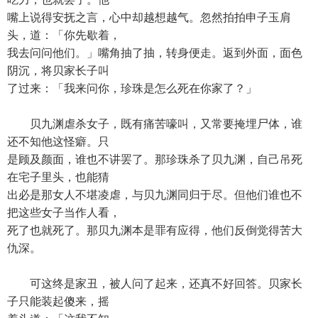
嘴上说得安抚之言，心中却越想越气。忽然拍拍申子玉肩
头，道：「你先歇着，
我去问问他们。」嘴角抽了抽，转身便走。返到外面，面色
阴沉，将贝家长子叫
了过来：「我来问你，珍珠是怎么死在你家了？」
贝九渊虐杀女子，既有痛苦嚎叫，又常要掩埋尸体，谁
还不知他这怪癖。只
是顾及颜面，谁也不讲罢了。那珍珠杀了贝九渊，自己吊死
在宅子里头，也能猜
出必是那女人不堪凌虐，与贝九渊同归于尽。但他们谁也不
把这些女子当作人看，
死了也就死了。那贝九渊本是罪有应得，他们反倒觉得苦大
仇深。
可这终是家丑，被人问了起来，还真不好回答。贝家长
子只能装起傻来，摇