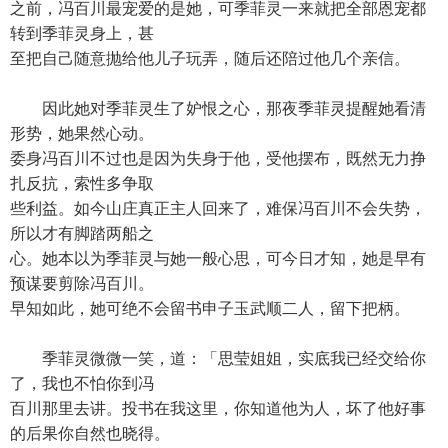
之前，冯百川最宠爱的是她，可季菲灵一来就把全部恩宠都
转到季菲灵身上，甚
至把自己随意抛给他儿子玩弄，随后还陪过他几个亲信。
因此她对季菲灵生了妒恨之心，那夜季菲灵提醒她看清
形势，她果然心动。
委身冯百川不过也是因为失身于他，受他摆布，既然无力挣
扎反抗，索性多争取
些利益。如今山庄真正主人回来了，难保冯百川不会失势，
所以才有脚踏两船之
心。她本以为季菲灵与她一般心思，可今日才知，她是早有
预谋要剪除冯百川。
早知如此，她可绝不会留书申子玉武顺二人，留下把柄。
季菲灵微微一笑，道：「思莹姐姐，实底我已经交给你
了，我也不怕你到冯
百川那里去讲。投书在我这里，你知道他为人，坏了他好事
的后果你自然也晓得。